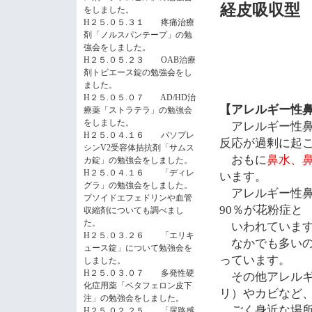
経皮吸収型
をしました。
H２５.０５.３１ 疼痛治療
剤「ノルスパンテープ」の勉
強会をしました。
H２５.０５.２３ OAB治療
剤トビエース錠の勉強会をし
ました。
H２５.０５.０７ AD/HD治
【アレルギー性
療薬「ストラテラ」の勉強会
をしました。
アレルギー性
H２５.０４.１６ バソプレ
反応が過剰に起
シンV2受容体拮抗剤「サムス
おもに
鼻水、
カ錠」の勉強会をしました。
H２５.０４.１６ 「ディレ
います。
グラ」の勉強会をしました。
アレルギー性
プソイドエフェドリンや血管
90
％が花粉症と
収縮剤についても調べまし
た。
いわれていま
H２５.０３.２６ 「エリキ
なかでも多いの
ュース錠」について勉強会を
っています。
しました。
H２５.０３.０７ 多発性硬
その他アレルギ
化症用薬「ベタフェロン皮下
リ）やカビなど
注」の勉強会をしました。
ごく身近な場所
H２５.０２.２５ 「尿路感