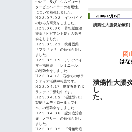
ついて、及び「シムビコート
タービュヘイラーの有用性」
について勉強しました。
2018年12月15日
H２３.０７.０３ イソバイド
の飲み方研究をしました。
潰瘍性大腸炎治療剤
H２３.０６.３０ 骨粗鬆症治
療薬「ビビアント錠」の勉強
会をしました。
H２３.０５.２１ 抗凝固薬
「プラザキサ」の勉強会をし
岡
ました。
H２３.０５.１９ アルツハイ
はな薬局
マー治療薬 「レミニール」
の勉強会をしました。
H２３.０４.１8 石巻でのボラ
潰瘍性大腸
ンティア活動中報告です。
H２３.０４.１7 現在石巻でボ
し
ランティア活動中です。
た。
H２３.０４.１２ 活性型VD3
製剤「エディロールカプセ
ル」の勉強会をしました。
H２３.０４.０８ 認知症治療
薬「メマリー」の勉強会をし
ました。
H２３.０３.０５ 「骨粗鬆症