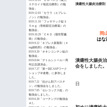
H19.12.03「オルベスコ（吸入
潰瘍性大腸炎治療剤
ステロイド喘息治療剤）の勉
強会」
H19.12.03「セララ（エプレレ
ノン）の勉強会」
H19.11.10「フォサマック錠３
５ｍｇ（骨粗鬆症治療薬）の
勉強会」
岡
H19.10.29「ＣＫＤ（慢性腎臓
はな薬局
病）の勉強会」
H19.9.22「キプレス新製剤（４
mg細粒剤）の勉強会」
H19.9.20「オキシコンチン錠の
勉強会」
潰瘍性大腸炎治
H19.8.04「デトルシトール一周
年記念講演会」
会をしました。
H19.7.27「第一回CASPワーク
ショップ＠倉敷」に参加しま
した。
H19.7.21「抗がん剤アバスチ
日
ン」の勉強会をしました。
H19.7.05「セレコックス錠」の
勉強会しました。
By
H19.6.20「コーチングの勉強会
＃2」