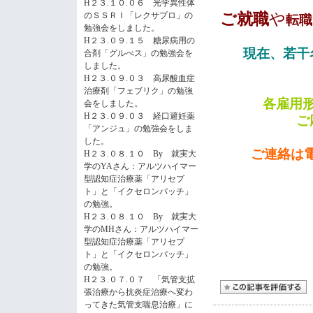
H２３.１０.０６ 光学異性体
ご就職
や
のＳＳＲＩ「レクサプロ」の
転職
勉強会をしました。
H２３.０９.１５ 糖尿病用の
現在、若干
合剤「グルべス」の勉強会を
しました。
H２３.０９.０３ 高尿酸血症
治療剤「フェブリク」の勉強
各雇用
会をしました。
H２３.０９.０３ 経口避妊薬
ご
「アンジュ」の勉強会をしま
した。
ご連絡は電
H２３.０８.１０ By 就実大
学のYAさん：アルツハイマー
型認知症治療薬「アリセプ
ト」と「イクセロンパッチ」
の勉強。
H２３.０８.１０ By 就実大
学のMHさん：アルツハイマー
gogo
型認知症治療薬「アリセプ
ト」と「イクセロンパッチ」
の勉強。
H２３.０７.０７ 「気管支拡
張治療から抗炎症治療へ変わ
ってきた気管支喘息治療」に