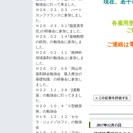
現在、若干
勉強会に行って来ました。
Ｈ２６．０３．０３ ハート
カンファランスに参加しまし
た。
各雇用
Ｈ２６．０３．０１｢脂質異常
ご
症｣の研修会に参加しました。
Ｈ２６．０２．１４｢薬物動態
の鉄則」の勉強会に参加しま
ご連絡は電
した。
Ｈ２６．０２．１１「精神科
領域薬剤の勉強会｣に参加しま
した。
Ｈ２６．０２．０６「岡山市
薬剤師会勉強会 吸入療法の
基礎知識」の研修会に参加し
ました。
Ｈ２２．１１．２８「β遮断
薬」の勉強会に行ってきまし
た。
Ｈ２０．１０．４「Ⅱ型糖尿
病」の勉強会
Ｈ１９．１２．１２「セセ
ラ・ジェイゾロフト」の勉強
2017年12月15日
会
Ｈ１９．１０．２０「アテレ