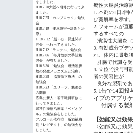
をしました。
瘍性大腸炎治療
H18.7.20大阪へ研修に行って来
1.
本剤の
1
日
2
回
6
ました。
H18.7.25「カルブロック」勉強
び寛解率を示す
会
2.
フォームが直
H18.7.19「排尿障害ー診断と治
するすべての
療」
Ｈ18.7.12「脳・心・腎連関研
潰瘍性大腸炎（
究会」へ行ってきました。
3.
有効成分ブデ
H18.7.12「ランデル」勉強会
れ、体内に吸収
H18.7.06 「毎月恒例の手話勉
強会」が有りました。
肝臓で代謝を受
H18.6.30 「勉強会・過活動膀
4.
立位で投与可
胱の発生メカニズムと治療」
者の受容性が
H18.6.28 「脂質低下療法」の
勉強会
良好な製剤であ
H18.6.23 「ユリーフ」勉強会
缶で
14
回投
5. 1
の開催
イプのアプリケ
広島に新人・若手職員研修に
行ってきました。
付属する製剤
尋常性痤瘡治療薬「ベピオゲ
ル」の勉強会をしました。
【効能又は効果
アルコール依存症 断酒補助
剤「レグテクト」の勉強会を
〈効能又は効果
しました。