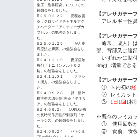
染症、副鼻腔炎」についての
勉強会をしました。
【アレサガテー
H２５.０２.２２ 便秘改善
アレルギー性
薬：クロライドチャネルアク
チベーター「アミティーザカ
プセル」の勉強会をしまし
【アレサガテー
た。
通常、成人には
H２５.０１.２５ 「がん疼
痛療法と麻薬」の勉強会をし
部、背部又は腹
ました。
いずれかに貼付
H２４.１２.１９ 夜尿症治
8mg
に増量できる
療剤「ミニリンメルトＯＤ
錠」の勉強会をしました。
H２４.１１.０１ 「クラシ
【アレサガテー
エ漢方」の勉強会をしまし
①
国内初の
経
た。
H２４.０９.２８ 腎・胆汁
②
レミカット
排泄型のDPP4阻害薬「テネリ
③
1
日
1
回
1
枚
ア」の勉強会をしました。
H２４.０９.２7 COPD治療
の長時間作用性β2刺激剤「オ
※既存のレミカ
ーキシス」の勉強会をしまし
①
使用回数
た。
②
食前、食
H２４.０９.２４ パキシル