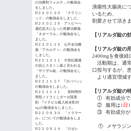
の治療剤フォルテ」の勉強会
潰瘍性大腸炎に
をしました。
H２３.０１.２０ 「クラリシ
いるため、
ッド」の勉強会をしました。
割愛させて頂き
H２３.０１.１５ アトピーへ
適応拡大になった乾癬治療薬
「ネオーラル」の勉強会をし
【リアルダ錠の
ました。
H２３.０１.１５ 心不全治療
【リアルダ錠の
薬「アカルディ」の勉強会を
しました。
2400mg
を食後経
H２２.１２.１１ 今世紀最後
活動期は、通常
の抗ヒスタミン薬と言われる
口投与するが、
「ザイザル錠」の勉強会をし
ました。
より適宜増減す
H２２.１１.２７ ｢ガバペン｣
の勉強会をしました。
【リアルダ錠の
H２２.１１.１１ 長時間作
用型ノイラミニダーゼ阻害
①
有効成分で
剤 ｢イナビル吸入粉末剤20
②
服用は
1
日
1
㎎｣の勉強会をしました。
③
有効成分が
H２２.０９.３０ 「トラマー
ル」についての勉強会をしま
した。
①
メサラジ
H２２.０９.１４ 「ロゼレ