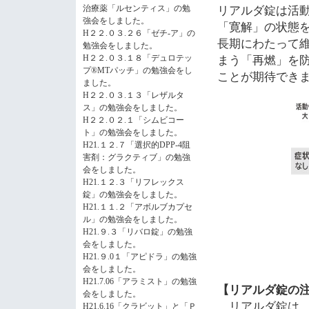
治療薬「ルセンティス」の勉
リアルダ錠は活
強会をしました。
「寛解」の状態
H２２.０３.２６「ゼチ-ア」の
長期にわたって
勉強会をしました。
H２２.０３.１８「デュロテッ
まう「再燃」を
プ®MTパッチ」の勉強会をし
ことが期待でき
ました。
H２２.０３.１３「レザルタ
ス」の勉強会をしました。
H２２.０２.１「シムビコー
ト」の勉強会をしました。
H21.１２.７「選択的DPP-4阻
害剤：グラクティブ」の勉強
会をしました。
H21.１２.３「リフレックス
錠」の勉強会をしました。
H21.１１.２「アボルブカプセ
ル」の勉強会をしました。
H21.９.３「リバロ錠」の勉強
会をしました。
H21.９.0１「アピドラ」の勉強
会をしました。
H21.7.06「アラミスト」の勉強
【リアルダ錠の
会をしました。
リアルダ錠は
H21.6.16「クラビット」と「Ｐ