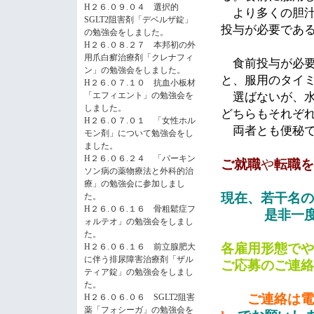
H２６.０９.０４ 選択的
より多くの胆汁
SGLT2阻害剤「デベルザ錠」
投与が必要であ
の勉強会をしました。
H２６.０８.２７ 本邦初の外
用爪白癬治療剤「クレナフィ
食前投与が必要
ン」の勉強会をしました。
と、服用のタイ
H２６.０７.１０ 抗血小板材
「エフィエント」の勉強会を
選ばないが、水
しました。
どちらもそれぞ
H２６.０７.０１ 「女性ホル
両者とも便秘で
モン剤」について勉強会をし
ました。
H２６.０６.２４ 「パーキン
ご就職
や
転職
を
ソン病の薬物療法と外科的治
療」の勉強会に参加しまし
現在、若干名の
た。
H２６.０６.１６ 骨粗鬆症フ
是非一
ォルテオ」の勉強会をしまし
た。
各雇用形態でや
H２６.０６.１６ 前立腺肥大
に伴う排尿障害治療剤「ザル
ご応募のご連絡
ティア錠」の勉強会をしまし
た。
ご連絡は電
H２６.０６.０６ SGLT2阻害
薬「フォシーガ」の勉強会を