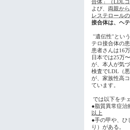
合体」（
LDL
コ
よび、
両親から
レステロールの
接合体は、ヘテ
"
遺伝性
"
とい
テロ接合体の患
患者さんは
16
日本では
25
万
が、本人が気づ
検査で
LDL
（悪
が、家族性高コ
ています。 
では以下をチ
●脂質異常症治
以上
●手の甲や、ひ
り）がある。