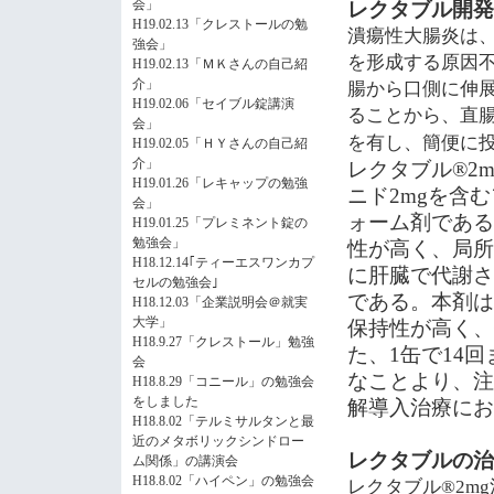
会」
レクタブル開発
H19.02.13「クレストールの勉
潰瘍性大腸炎は
強会」
を形成する原因
H19.02.13「ＭＫさんの自己紹
介」
腸から口側に伸
H19.02.06「セイブル錠講演
ることから、直
会」
を有し、簡便に
H19.02.05「ＨＹさんの自己紹
介」
レクタブル
®2m
H19.01.26「レキャップの勉強
ニド
2mg
を含む
会」
ォーム剤である
H19.01.25「プレミネント錠の
勉強会」
性が高く、局所
H18.12.14｢ティーエスワンカプ
に肝臓で代謝さ
セルの勉強会｣
である。本剤は
H18.12.03「企業説明会＠就実
大学」
保持性が高く、
H18.9.27「クレストール」勉強
た、
1
缶で
14
回
会
なことより、注
H18.8.29「コニール」の勉強会
をしました
解導入治療にお
H18.8.02「テルミサルタンと最
近のメタボリックシンドロー
レクタブルの治
ム関係」の講演会
H18.8.02「ハイペン」の勉強会
レクタブル
®2mg