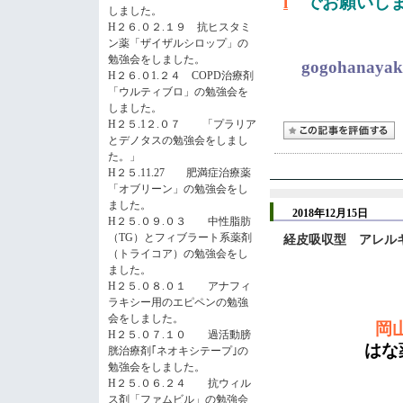
l
でお願いし
しました。
H２６.０２.１９ 抗ヒスタミ
ン薬「ザイザルシロップ」の
勉強会をしました。
gogohanayak
H２６.０1.２４ COPD治療剤
「ウルティブロ」の勉強会を
しました。
H２５.1２.０７ 「プラリア
とデノタスの勉強会をしまし
た。」
H２５.11.27 肥満症治療薬
「オブリーン」の勉強会をし
ました。
2018年12月15日
H２５.０９.０３ 中性脂肪
（TG）とフィブラート系薬剤
経皮吸収型 アレル
（トライコア）の勉強会をし
ました。
H２５.０８.０１ アナフィ
ラキシー用のエピペンの勉強
会をしました。
岡
H２５.０７.１０ 過活動膀
はな薬局
胱治療剤｢ネオキシテープ｣の
勉強会をしました。
H２５.０６.２４ 抗ウィル
ス剤「ファムビル」の勉強会