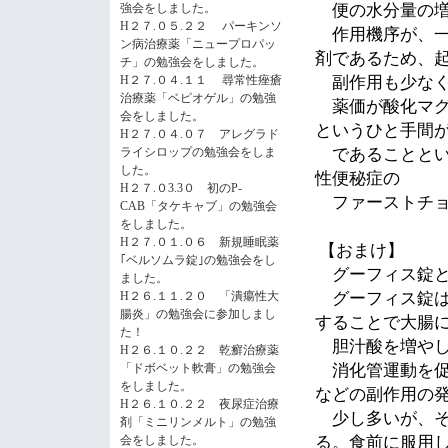
強会をしました。
便の水分量の増
H２７.０５.２２ パーキンソ
作用機序が、一
ン病治療薬「ニュープロパッ
剤であるため、
チ」の勉強会をしました。
H２７.０４.１１ 尋常性痤瘡
副作用も少なく
治療薬「ベピオゲル」の勉強
薬価が酸化マグ
会をしました。
というひと手間
H２７.０４.０７ アレグラド
ライシロップの勉強会をしま
であることとい
した。
性便秘症の
H２７.０3.3０ 初のP-
ファーストチョ
CAB「タケキャブ」の勉強会
をしました。
H２７.０１.０６ 新規睡眠薬
【おまけ】
｢ベルソムラ錠｣の勉強会をし
グーフィス錠
ました。
H２６.１１.２０ 「潰瘍性大
グーフィス錠
腸炎」の勉強会に参加しまし
することで大腸
た！
胆汁酸を増やし
H２６.１０.２２ 乾癬治療薬
「ドボベット軟膏」の勉強会
消化管運動を促
をしました。
などの副作用の
H２６.１０.２２ 夜尿症治療
少し多いが、そ
剤「ミニリンメルト」の勉強
会をしました。
る。
食前に服用