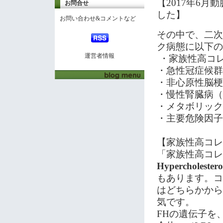
【
2017
年
6
月動
お問合せ
した】
お問い合わせ&コメントなど
その中で、二次
ク病態に以下の
運営者情報
・家族性高コ
・急性冠症候群
・非心原性脳梗
・慢性腎臓病（
・メタボリック
・主要危険因子
【家族性高コレ
「家族性高コレ
Hypercholestero
もあります。コ
はどちらかから
気です。
FH
の遺伝子を