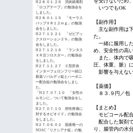
を受けないため
H２８.０１.２６ 消炎鎮痛剤
「ロコアテープ」の勉強会を
いつでも
OK
しました。
H２８.０１.１５ 「モーラス
【副作用】
パップＸＲ１２ｍｇ」の勉強
会をしました。
主な副作用は下
H２７.１２.２１ 「ゼビアッ
た。
クスローション２％」の勉強
一緒に服用した
会をしました。
H２７.１２.１６ 「ランタス
め、安全性の高
ＸＲ注ソロスター」の勉強会
また、体内で吸
をしました。
圧、体重、脈）
H２７.１１.２７ Ｃ型肝炎
インターフェロンフリー経口
影響を与えな
新薬ソバルディ錠とハーボニ
ー配合錠の勉強会をしまし
【薬価】
た。
「H２７.０７.１０ 「女性ホ
８３
.
９円／包
ルモンに」ついて勉強会をし
ました。
【まとめ】
H２７.０７.１０ 癌性疼痛に
対するオピオイド」の勉強会
モビコール配
をしました。
配合した製剤で
H２７.０６.０２ 国産唯一の
り、腸管内の水
NOAC「リクシアナ錠」の勉