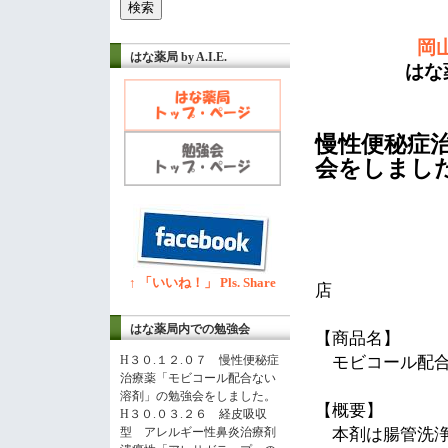
岡
はな薬局 by A.I.E.
はな薬局
慢性便秘症
会をしまし
H
↑ 「いいね！」 Pls. Share
店
はな薬局内での勉強会
【商品名】
H３０.１２.０７ 慢性便秘症
モビコール配合
治療薬「モビコール配合ない
溶剤」の勉強会をしました。
【概要】
H３０.０３.２６ 経皮吸収
型 アレルギー性鼻炎治療剤
本剤は腸管洗浄