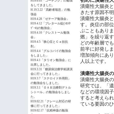
初めに
潰瘍性大
H19.6.05「コーチング」の勉強
をしてきました。
潰瘍性大腸炎と
H.19.5.22「高齢者喘息」の勉
きたす原因不明
強会
潰瘍性大腸炎と
H19.4.28「ゼチーア勉強会」
H19.4.12「プレタール錠(ｼﾛｽﾀ
す。炎症の部位
ｿﾞｰﾙ)の勉強会」
ぶこともありま
H19.4.10「クレストール勉強
燃」を繰り返す
会」
H19.4.5「狭心症とＣａ拮抗
どの年齢層でも
剤」
前半に好発しま
H19.4.4「グルコバイの勉強会
増加傾向にあり
をしました」
H19.4.1「タリオン勉強会」に
人以上です。
出席しました。
H19.3.31「糖尿病治療学術講演
潰瘍性大腸炎の
会に行ってきました」
H19.3.7「ステロイド外用剤」
潰瘍性大腸炎の
の勉強会をしました。
研究では、「遺
H19.3.1「ＯＡＢ治療剤デトル
などの環境因子
シトール」の勉強会をしまし
た。
すると考えられ
H19.02.21「クレーム対応の研
ている要因のひ
修に行ってきました」
H19.02.17「抗精神薬の勉強