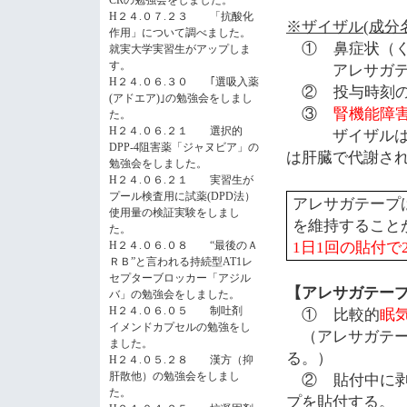
CRの勉強会をしました。
H２４.０７.２３ 「抗酸化
※ザイザル
(
成分
作用」について調べました。
①
鼻症状（
就実大学実習生がアップしま
す。
アレサガテ
H２４.０６.３０ ｢選吸入薬
②
投与時刻
(アドエア)｣の勉強会をしまし
③
腎機能障
た。
H２４.０６.２１ 選択的
ザイザルは腎
DPP-4阻害薬「ジャヌビア」の
は肝臓で代謝さ
勉強会をしました。
H２４.０６.２１ 実習生が
プール検査用に試薬(DPD法）
アレサガテープ
使用量の検証実験をしまし
を維持すること
た。
1
日
1
回の貼付で
H２４.０６.０８ “最後のＡ
ＲＢ”と言われる持続型AT1レ
セプターブロッカー「アジル
【アレサガテー
バ」の勉強会をしました。
H２４.０６.０５ 制吐剤
①
比較的
眠
イメンドカプセルの勉強をし
（
アレサガテ
ました。
る。
）
H２４.０５.２８ 漢方（抑
肝散他）の勉強会をしまし
②
貼付中に
た。
プを貼付する。