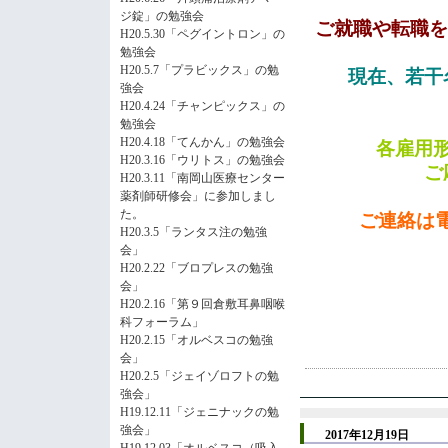
ジ錠」の勉強会
ご就職や
転職
を
H20.5.30「ペグイントロン」の
勉強会
H20.5.7「プラビックス」の勉
現在、若干
強会
H20.4.24「チャンピックス」の
勉強会
H20.4.18「てんかん」の勉強会
各雇用
H20.3.16「ウリトス」の勉強会
ご
H20.3.11「南岡山医療センター
薬剤師研修会」に参加しまし
た。
ご連絡は電
H20.3.5「ランタス注の勉強
会」
H20.2.22「ブロプレスの勉強
会」
H20.2.16「第９回倉敷耳鼻咽喉
科フォーラム」
H20.2.15「オルベスコの勉強
会」
H20.2.5「ジェイゾロフトの勉
強会」
H19.12.11「ジェニナックの勉
強会」
2017年12月19日