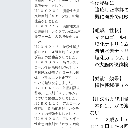
潰瘍性「アレサガテープ」の
性便秘症に
勉強会をしました。
適応した本邦で
H３０.０２.０９ 潰瘍性大腸
炎治療剤「リアルダ錠」の勉
既に海外では欧
強会をしました。
H２９.１２.１９ 潰瘍性大腸
【組成・性状】
炎治療剤「レクタブル®2mg注
腸フォーム」の勉強会をしま
マクロゴール
4
した。
塩化ナトリウム
H２９.１２.１５ 持続性選択
炭酸水素ナトリ
的ＤＰＰ－４阻害剤「マリゼ
ブ錠」の勉強会をしました。
塩化カリウム（
H２９.１０.２２ 高コレステ
※大腸内視鏡検
ロール血症治療剤／完全ヒト
型抗PCSK9モノクローナル抗
体「プラルエント皮下注」に
【効能・効果】
ついて勉強会をしました。
慢性便秘症（器
H２９.０４.１８ 外用副腎皮
質ホルモン剤『メサデルム』
について勉強会をしました。
【用法および用
H２９.０１.１６ アルコール
本剤は、水で溶
依存症 断酒補助剤「レグテ
ない）
クト」の勉強会をしました。
H２８.１２.０８ アレルギー
＊
２歳以上７
性疾患治療剤の「ビラノア錠
じて１日１〜３