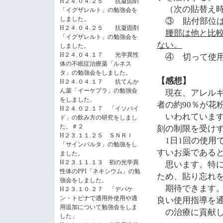
H２４.０４.２５ 抗凝固剤
（次の貼替え時
「イグザレルト」の勉強会を
しました。
③
貼付部位
H２４.０４.２５ 抗凝固剤
腰部は他と比
「イグザレルト」の勉強会を
ない。
しました。
H２４.０４.１７ 光学異性
④
切って使
体の不眠症治療薬「ルネス
タ」の勉強会をしました。
【感想】
H２４.０４.１７ 抗てんか
ん薬「イーケプラ」の勉強会
現在、アレル
をしました。
者の約
90
％が花
H２４.０２.１７ 「イソバイ
いわれています
ド」の飲み方の研究をしまし
た。＃２
刻の制限を受け
H２３.１１.２５ ＳＮＲＩ
1
日
1
回の使用
「サインバルタ」の勉強をし
すいお薬である
ました。
H２３.１１.１３ 初の光学異
思います。特に
性体のPPI「ネキシウム」の勉
ため、貼り忘れ
強会をしました。
期待できます。
H２３.１０.２７ 「デパケ
ン・トピナで適用外使用や適
良い使用指導を
用追加について勉強会をしま
の治療に貢献し
した」