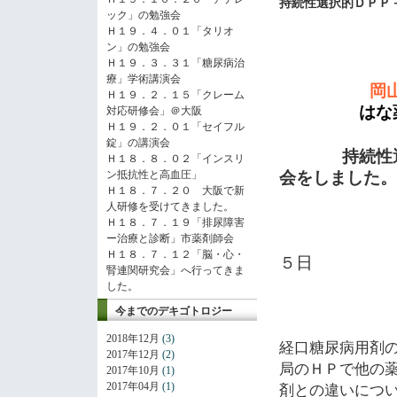
持続性選択的ＤＰＰ
ック」の勉強会
Ｈ１９．４．０１「タリオ
ン」の勉強会
Ｈ１９．３．３１「糖尿病治
療」学術講演会
岡
Ｈ１９．２．１５「クレーム
はな薬局
対応研修会」＠大阪
Ｈ１９．２．０１「セイフル
錠」の講演会
持続性
Ｈ１８．８．０２「インスリ
ン抵抗性と高血圧」
会をしました。
Ｈ１８．７．２０ 大阪で新
人研修を受けてきました。
Ｈ１８．７．１９「排尿障害
ー治療と診断」市薬剤師会
H２
Ｈ１８．７．１２「脳・心・
５日
腎連関研究会」へ行ってきま
した。
By
今までのデキゴトロジー
2018年12月
(3)
経口糖尿病用剤
2017年12月
(2)
局のＨＰで他の
2017年10月
(1)
2017年04月
(1)
剤との違いにつ