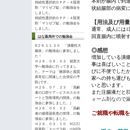
本剤が腸内で到
持続性選択的ＤＰＰ－４阻害
剤「マリゼブ錠」の勉強会を
状結腸部の病変
しました。
持続性選択的ＤＰＰ－４阻害
【用法及び用量
剤「マリゼブ錠」の勉強会を
しました。
通常、成人には
1
回直腸内に噴射
はな薬局外での勉強会
H２６.１１.２０ 「潰瘍性大
◎感想
腸炎」の勉強会に参加しまし
た！
増加している潰
Ｈ２６．０９．０３ 就実大
事は喜ばしいこ
学へ勉強会に行ってきまし
びに不便でした
た。テーマは「糖尿病と脂質
異常症に関連した合併症の予
家への持ち運び
防｣です。
いと思います。
Ｈ２６．０７．２３ 「高齢
また注腸液だと
者の口腔ケア～ビスホスホネ
ートと顎骨壊死の関係」の勉
ォーム剤なので
強会に参加しました。｣
Ｈ２６．０５．０２ 「高齢
ご就職や
転職
を
者の循環器疾患の管理」の勉
強会に参加しました。
Ｈ２６．０３．１０ SGLT2
阻害剤「スーグラ錠」のWEB