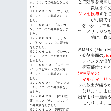
とで効果を発揮
ム」についての勉強会をしま
した。
炎症を抑えま
H２２.０９.１３ 「フリバス
ジンを投与
する
錠」についての勉強会をしま
が可能です
した。
H２２.０８.３１ 「ルミガ
②
③ リアル
ン」についての勉強会をしま
て、
メサラジン
した。
的に、直
H２２.０８.０３ 「リリカ・
カプセル」についての勉強会
をしました。
※
MMX
（
Multi M
H２２.０６.１８ 「グレース
・錠剤表面の
pH
ビット」についての勉強会を
しました。
ーティングが溶
H２２.０６.１０ 「スピリー
病変部位である
バ レスピマットの吸入方
油性基材の
法」についての勉強会をしま
した。
マルチマトリッ
H２２.０６.０４ 「ラミクタ
ンの放出が緩や
ール」についての勉強会をし
なります。また
ました。
H２２.０４.２０ 「β２刺激
出がより一層緩
薬、主にメプチン」について
になります。こ
の勉強会をしました。
H２２.０４.１０ 黄斑変性症