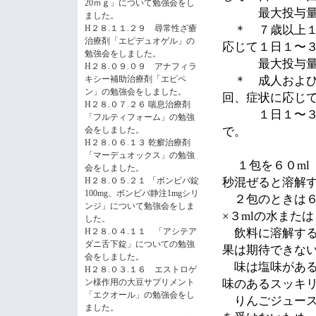
20ｍｇ」について勉強会をし
最大投与量は
ました。
H２８.１１.２９ 尋常性ざ瘡
＊
７歳以上１
治療剤「エピデュオゲル」の
応じて１日１〜
勉強会をしました。
最大投与量は
H２８.０９.０９ アナフィラ
キシー補助治療剤「エピペ
＊
成人および
ン」の勉強会をしました。
回、症状に応じ
H２８.０７.２６ 喘息治療剤
１日１〜３回経
「フルティフォーム」の勉強
会をしました。
で。
H２８.０６.１３ 乾癬治療剤
「マーデュオックス」の勉強
１包を６０
ml
会をしました。
H２８.０５.２１ 「ボンビバ錠
秒混ぜると溶解
100mg、ボンビバ静注1mgシリ
２包のときは６
ンジ」について勉強会をしま
×３
ml
の水または
した。
H２８.０４.１１ 「アシテア
飲料に溶解す
ダニ舌下錠」についての勉強
果は期待できな
会をしました。
味は塩味があ
H２８.０３.１６ エストロゲ
ン様作用の大豆サプリメント
味のあるスッキ
「エクオール」の勉強会をし
りんごジュース
ました。